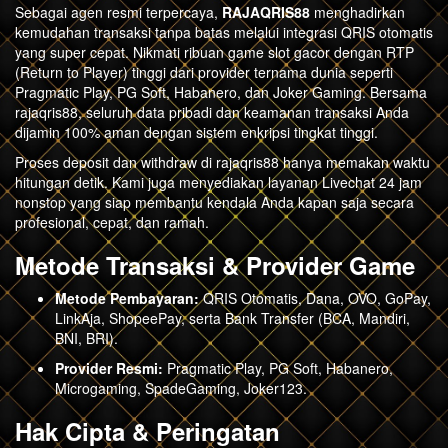
Sebagai agen resmi terpercaya,
RAJAQRIS88
menghadirkan
kemudahan transaksi tanpa batas melalui integrasi QRIS otomatis
yang super cepat. Nikmati ribuan game slot gacor dengan RTP
(Return to Player) tinggi dari provider ternama dunia seperti
Pragmatic Play, PG Soft, Habanero, dan Joker Gaming. Bersama
rajaqris88, seluruh data pribadi dan keamanan transaksi Anda
dijamin 100% aman dengan sistem enkripsi tingkat tinggi.
Proses deposit dan withdraw di rajaqris88 hanya memakan waktu
hitungan detik. Kami juga menyediakan layanan Livechat 24 jam
nonstop yang siap membantu kendala Anda kapan saja secara
profesional, cepat, dan ramah.
Metode Transaksi & Provider Game
Metode Pembayaran:
QRIS Otomatis, Dana, OVO, GoPay,
LinkAja, ShopeePay, serta Bank Transfer (BCA, Mandiri,
BNI, BRI).
Provider Resmi:
Pragmatic Play, PG Soft, Habanero,
Microgaming, SpadeGaming, Joker123.
Hak Cipta & Peringatan