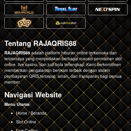
Tentang
RAJAQRIS88
RAJAQRIS88
adalah platform hiburan online terkemuka dan
terpercaya yang menyediakan berbagai macam permainan slot
online, live casino, dan judi bola terlengkap. Kami berkomitmen
memberikan pengalaman bermain terbaik dengan sistem
pembayaran QRIS tercepat, aman, dan transparan bagi semua
member.
Navigasi Website
Menu Utama:
Home / Beranda
Slot Online
Live Casino