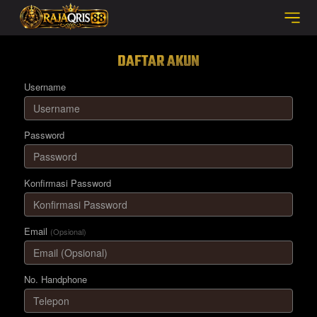
DAFTAR AKUN
Username
Password
Konfirmasi Password
Email
(Opsional)
No. Handphone