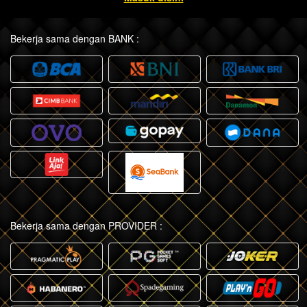
Bekerja sama dengan BANK :
Bekerja sama dengan PROVIDER :